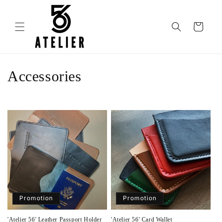
et
passer
au
Panier
contenu
C
Accessories
o
l
l
e
c
t
Promotion
Promotion
i
'Atelier 56' Leather Passport Holder
'Atelier 56' Card Wallet