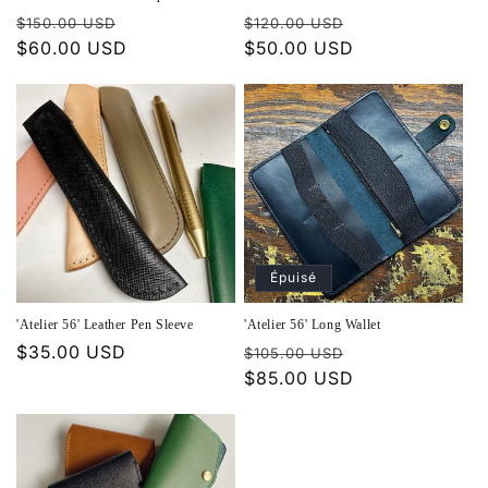
o
Prix
Prix
Prix
Prix
$150.00 USD
$120.00 USD
habituel
$60.00 USD
promotionnel
habituel
$50.00 USD
promotionnel
n
:
Épuisé
'Atelier 56' Leather Pen Sleeve
'Atelier 56' Long Wallet
Prix
$35.00 USD
Prix
Prix
$105.00 USD
habituel
habituel
$85.00 USD
promotionnel